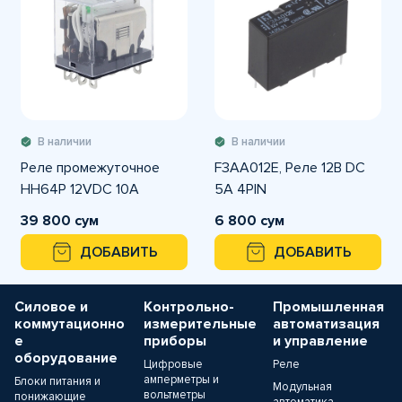
В наличии
В наличии
Реле промежуточное
F3AA012E, Реле 12В DC
HH64P 12VDC 10A
5A 4PIN
39 800 сум
6 800 сум
ДОБАВИТЬ
ДОБАВИТЬ
Силовое и
Контрольно-
Промышленная
коммутационно
измерительные
автоматизация
е
приборы
и управление
оборудование
Цифровые
Реле
амперметры и
Блоки питания и
Модульная
вольтметры
понижающие