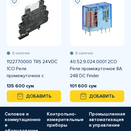
В наличии
В наличии
1122770000 TRS 24VDC
40.52.9.024.0001 2CO
1CO Реле
Реле промежуточное 8А
промежуточное с
24В DC Finder
розеткой Weidmüller
135 600 сум
101 600 сум
ДОБАВИТЬ
ДОБАВИТЬ
Силовое и
Контрольно-
Промышленная
коммутационно
измерительные
автоматизация
е
приборы
и управление
оборудование