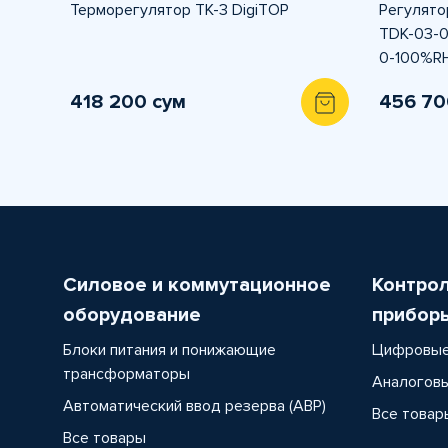
Терморегулятор ТК-3 DigiTOP
Регулято
TDK-03-0
0-100%R
418 200 сум
456 70
Силовое и коммутационное
Контро
оборудование
прибор
Блоки питания и понижающие
Цифровые
трансформаторы
Аналоговы
Автоматический ввод резерва (АВР)
Все товар
Все товары