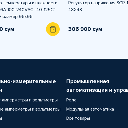
р температуры и влажности
Регулятор напряжения SCR-
6A 100-240VAC -40-125C°
48X48
H размер 96x96
0 сум
306 900 сум
льно-измерительные
Промышленная
ы
автоматизация и упра
 амперметры и вольтметры
Реле
е амперметры и вольтметры
Модульная автоматика
ы
Все товары