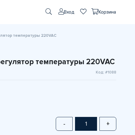
Вход
Корзина
улятор температуры 220VAC
егулятор температуры 220VAC
Код: #1088
-
+