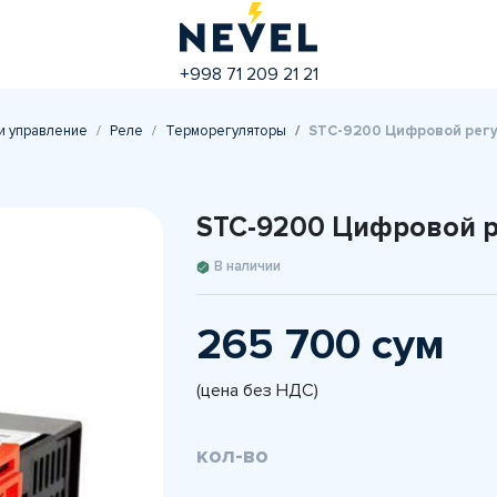
+998 71 209 21 21
и управление
Реле
Терморегуляторы
STC-9200 Цифровой рег
STC-9200 Цифровой р
В наличии
265 700 сум
(цена без НДС)
кол-во