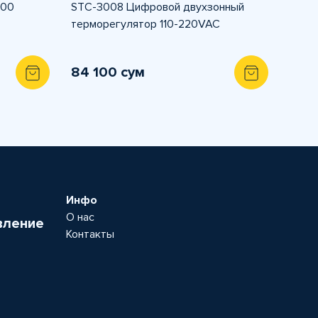
100
STC-3008 Цифровой двухзонный
терморегулятор 110-220VAC
84 100 сум
Инфо
О нас
вление
Контакты