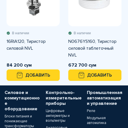
В наличии
В наличии
16RIA120, Тиристор
N0676YS160, Тиристор
силовой NVL
силовой таблеточный
NVL
84 200 сум
672 700 сум
ДОБАВИТЬ
ДОБАВИТЬ
Силовое и
Контрольно-
Промышленная
коммутационно
измерительные
автоматизация
е
приборы
и управление
оборудование
Цифровые
Реле
амперметры и
Блоки питания и
Модульная
вольтметры
понижающие
автоматика
трансформаторы
Аналоговые