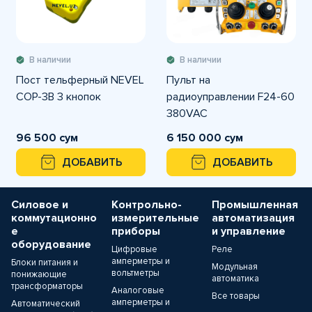
В наличии
В наличии
Пост тельферный NEVEL
Пульт на
COP-3B 3 кнопок
радиоуправлении F24-60
380VAC
96 500 сум
6 150 000 сум
ДОБАВИТЬ
ДОБАВИТЬ
Силовое и
Контрольно-
Промышленная
коммутационно
измерительные
автоматизация
е
приборы
и управление
оборудование
Цифровые
Реле
амперметры и
Блоки питания и
Модульная
вольтметры
понижающие
автоматика
трансформаторы
Аналоговые
Все товары
амперметры и
Автоматический