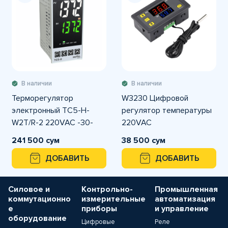
В наличии
В наличии
Терморегулятор
W3230 Цифровой
электронный TС5-H-
регулятор температуры
W2T/R-2 220VAC -30-
220VAC
1372C° размер 48x96
241 500 сум
38 500 сум
ДОБАВИТЬ
ДОБАВИТЬ
Силовое и
Контрольно-
Промышленная
коммутационно
измерительные
автоматизация
е
приборы
и управление
оборудование
Цифровые
Реле