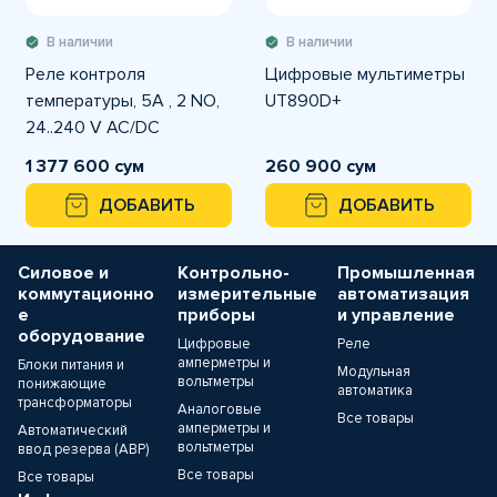
В наличии
В наличии
Реле контроля
Цифровые мультиметры
температуры, 5А , 2 NO,
UT890D+
24..240 V AC/DC
1 377 600 сум
260 900 сум
ДОБАВИТЬ
ДОБАВИТЬ
Силовое и
Контрольно-
Промышленная
коммутационно
измерительные
автоматизация
е
приборы
и управление
оборудование
Цифровые
Реле
амперметры и
Блоки питания и
Модульная
вольтметры
понижающие
автоматика
трансформаторы
Аналоговые
Все товары
амперметры и
Автоматический
вольтметры
ввод резерва (АВР)
Все товары
Все товары