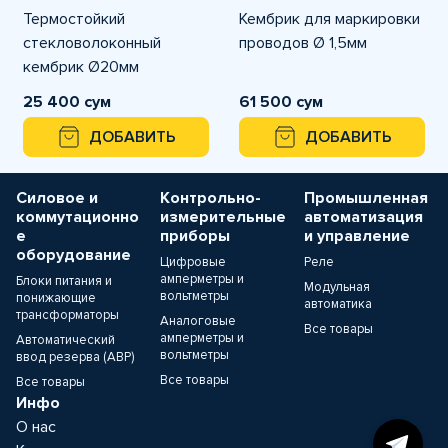
Термостойкий
Кембрик для маркировки
стекловолоконный
проводов Ø 1,5мм
кембрик Ø20мм
25 400 сум
61 500 сум
ДОБАВИТЬ
ДОБАВИТЬ
Силовое и
Контрольно-
Промышленная
коммутационно
измерительные
автоматизация
е
приборы
и управление
оборудование
Цифровые
Реле
амперметры и
Блоки питания и
Модульная
вольтметры
понижающие
автоматика
трансформаторы
Аналоговые
Все товары
амперметры и
Автоматический
вольтметры
ввод резерва (АВР)
Все товары
Все товары
Инфо
О нас