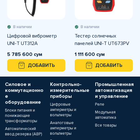
В наличии
В наличии
Цифровой виброметр
Тестер солнечных
UNI-T UT312A
панелей UNI-T UT673PV
5 785 600 сум
1 111 600 сум
ДОБАВИТЬ
ДОБАВИТЬ
Силовое и
Контрольно-
Промышленная
коммутационно
измерительные
автоматизация
е
приборы
и управление
оборудование
Цифровые
Реле
амперметры и
Блоки питания и
Модульная
вольтметры
понижающие
автоматика
трансформаторы
Аналоговые
Все товары
амперметры и
Автоматический
вольтметры
ввод резерва (АВР)