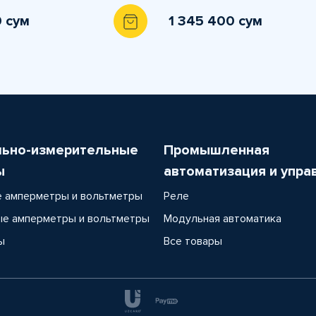
0 сум
1 345 400 сум
льно-измерительные
Промышленная
ы
автоматизация и упра
 амперметры и вольтметры
Реле
е амперметры и вольтметры
Модульная автоматика
ы
Все товары