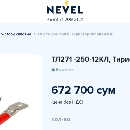
+998 71 209 21 21
иристоры силовые
ТЛ271 -250-12КЛ, Тиристор силовой NVL
ТЛ271 -250-12КЛ, Тир
В наличии
672 700 сум
(цена без НДС)
кол-во