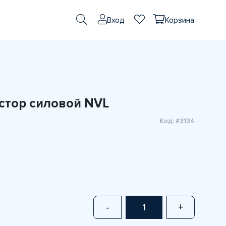
Вход
Корзина
истор силовой NVL
Код: #3134
-
+