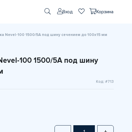
Вход
Корзина
а Nevel-100 1500/5А под шину сечением до 100х15 мм
evel-100 1500/5А под шину
м
Код: #713