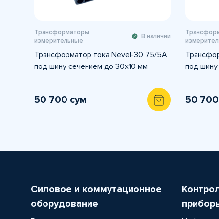
Трансформаторы
Трансфор
В наличии
измерительные
измерител
Трансформатор тока Nevel-30 75/5А
Трансфор
под шину сечением до 30х10 мм
под шину
50 700 сум
50 700
Силовое и коммутационное
Контро
оборудование
прибор