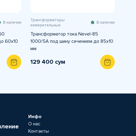
Трансформаторы
В наличии
В наличии
измерительные
60
Трансформатор тока Nevel-85
до 60х10
1000/5А под шину сечением до 85х10
мм
129 400 сум
Инфо
О нас
вление
Контакты