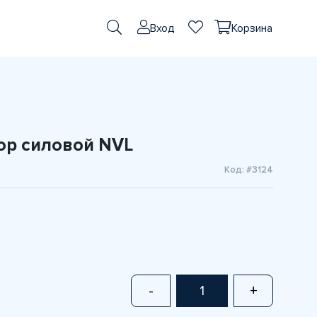
Вход
Корзина
тор силовой NVL
Код: #3124
-
+