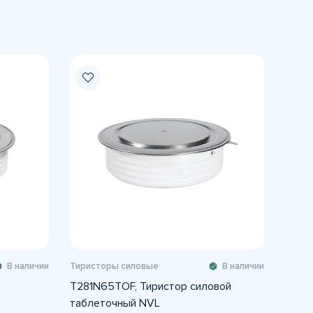
В наличии
Тиристоры силовые
В наличии
T281N65TOF, Тиристор силовой
таблеточный NVL