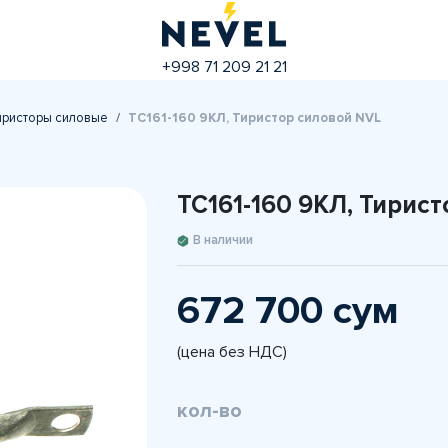
+998 71 209 21 21
иристоры силовые
ТС161-160 9КЛ, Тиристор силовой NVL
ТС161-160 9КЛ, Тирис
В наличии
672 700 сум
(цена без НДС)
кол-во