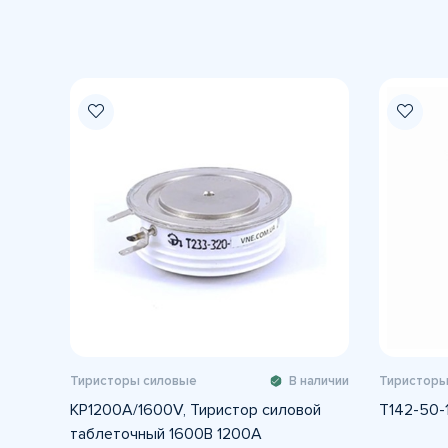
Тиристоры силовые
В наличии
Тиристоры
KP1200A/1600V, Тиристор силовой
Т142-50-
таблеточный 1600В 1200А