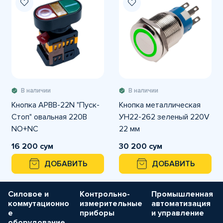
В наличии
В наличии
Кнопка APBB-22N "Пуск-
Кнопка металлическая
Стоп" овальная 220В
УН22-262 зеленый 220V
NO+NC
22 мм
16 200 сум
30 200 сум
ДОБАВИТЬ
ДОБАВИТЬ
Силовое и
Контрольно-
Промышленная
коммутационно
измерительные
автоматизация
е
приборы
и управление
оборудование