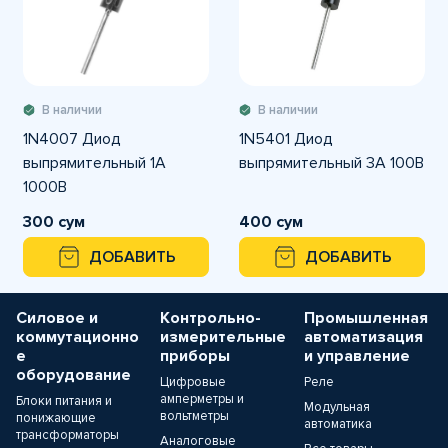
В наличии
В наличии
1N4007 Диод
1N5401 Диод
выпрямительный 1А
выпрямительный 3А 100В
1000В
300 сум
400 сум
ДОБАВИТЬ
ДОБАВИТЬ
Силовое и
Контрольно-
Промышленная
коммутационно
измерительные
автоматизация
е
приборы
и управление
оборудование
Цифровые
Реле
амперметры и
Блоки питания и
Модульная
вольтметры
понижающие
автоматика
трансформаторы
Аналоговые