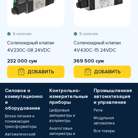
В наличии
В наличии
Соленоидный клапан
Соленоидный клапан
4V230C-08 24VDC
4V430C-15 24VDC
232 000 сум
369 500 сум
ДОБАВИТЬ
ДОБАВИТЬ
Силовое и
Контрольно-
Промышленная
коммутационно
измерительные
автоматизация
е
приборы
и управление
оборудование
Цифровые
Реле
амперметры и
Блоки питания и
Модульная
вольтметры
понижающие
автоматика
трансформаторы
Аналоговые
Все товары
амперметры и
Автоматический