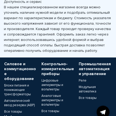
Доступность и сервис
В нашем специализированном магазине всегда можно
уточнить наличие нужной модели и подобрать оптимальный
вариант по характеристикам и бюджету. Стоимость указателя
высокого напряжения зависит от его функционала, точности
и производителя. Каждый товар проходит проверку качества
и сопровождается гарантией. Оформить заказ легко через
интернет, воспользовавшись удобной формой и выбрав
подходящий способ оплаты. Быстрая доставка позволяет
оперативно получить оборудование и начать работу.
Силовое и
Контрольно-
Промышленная
коммутационно
измерительные
автоматизация
е
приборы
и управление
оборудование
Цифровые
Реле
амперметры и
Блоки питания и
Модульная
вольтметры
понижающие
автоматика
трансформаторы
Аналоговые
Все товары
амперметры и
Автоматический
вольтметры
ввод резерва (АВР)
Все товары
Все товары