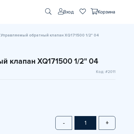
Вход
Корзина
Управляемый обратный клапан XQ171500 1/2" 04
й клапан XQ171500 1/2" 04
Код: #2011
-
+