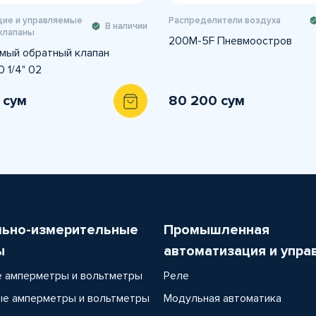
ие и управляемые
Распределители воздуха
В наличии
клапаны
200M-5F Пневмоостров
мый обратный клапан
 1/4" 02
 сум
80 200 сум
льно-измерительные
Промышленная
ы
автоматизация и упра
 амперметры и вольтметры
Реле
е амперметры и вольтметры
Модульная автоматика