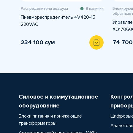
Распределители воздуха
В наличии
Блокирующ
обратные 
Пневмораспределитель 4V420-15
Управляе
220VAC
XQ170600
234 100 сум
74 700
Силовое и коммутационное
Контро
оборудование
прибор
Блоки питания и понижающие
Цифровые
трансформаторы
Аналоговы
Автоматический ввод резерва (АВР)