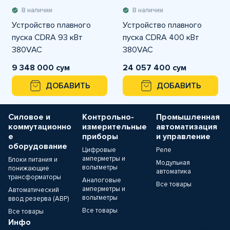
В наличии
В наличии
Устройство плавного
Устройство плавного
пуска CDRA 93 кВт
пуска CDRA 400 кВт
380VAC
380VAC
9 348 000 сум
24 057 400 сум
ДОБАВИТЬ
ДОБАВИТЬ
Силовое и
Контрольно-
Промышленная
коммутационно
измерительные
автоматизация
е
приборы
и управление
оборудование
Цифровые
Реле
амперметры и
Блоки питания и
Модульная
вольтметры
понижающие
автоматика
трансформаторы
Аналоговые
Все товары
амперметры и
Автоматический
вольтметры
ввод резерва (АВР)
Все товары
Все товары
Инфо