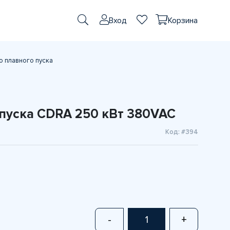
Вход
Корзина
о плавного пуска
 пуска CDRA 250 кВт 380VAC
Код: #394
м
-
+