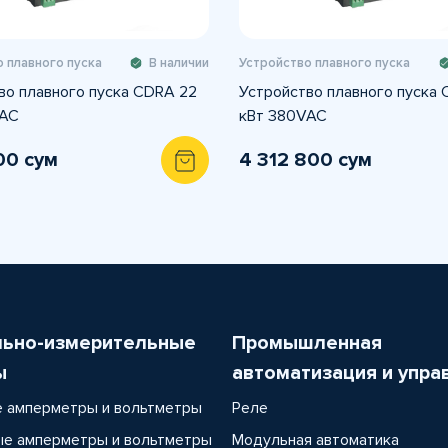
 плавного пуска
В наличии
Устройство плавного пуска
во плавного пуска CDRA 22
Устройство плавного пуска
VAC
кВт 380VAC
00 сум
4 312 800 сум
льно-измерительные
Промышленная
ы
автоматизация и упра
 амперметры и вольтметры
Реле
е амперметры и вольтметры
Модульная автоматика