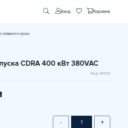
Вход
Корзина
о плавного пуска
 пуска CDRA 400 кВт 380VAC
Код: #1032
м
-
+