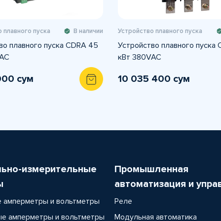
 плавного пуска
В наличии
Устройство плавного пуска
во плавного пуска CDRA 45
Устройство плавного пуска 
VAC
кВт 380VAC
000 сум
10 035 400 сум
льно-измерительные
Промышленная
ы
автоматизация и упра
 амперметры и вольтметры
Реле
е амперметры и вольтметры
Модульная автоматика