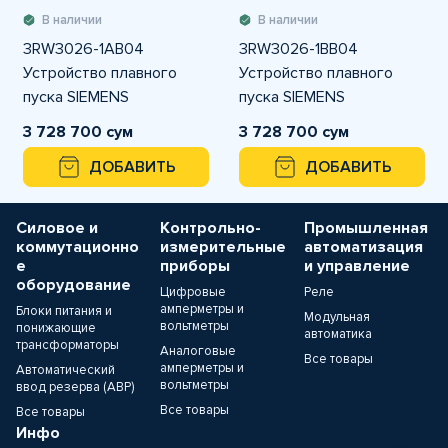
В наличии
В наличии
3RW3026-1AB04
3RW3026-1BB04
Устройство плавного
Устройство плавного
пуска SIEMENS
пуска SIEMENS
3 728 700 сум
3 728 700 сум
ДОБАВИТЬ
ДОБАВИТЬ
Силовое и
Контрольно-
Промышленная
коммутационно
измерительные
автоматизация
е
приборы
и управление
оборудование
Цифровые
Реле
амперметры и
Блоки питания и
Модульная
вольтметры
понижающие
автоматика
трансформаторы
Аналоговые
Все товары
амперметры и
Автоматический
вольтметры
ввод резерва (АВР)
Все товары
Все товары
Инфо