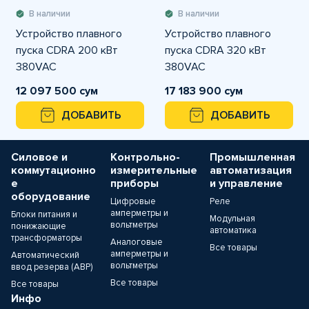
В наличии
В наличии
Устройство плавного
Устройство плавного
пуска CDRA 200 кВт
пуска CDRA 320 кВт
380VAC
380VAC
12 097 500 сум
17 183 900 сум
ДОБАВИТЬ
ДОБАВИТЬ
Силовое и
Контрольно-
Промышленная
коммутационно
измерительные
автоматизация
е
приборы
и управление
оборудование
Цифровые
Реле
амперметры и
Блоки питания и
Модульная
вольтметры
понижающие
автоматика
трансформаторы
Аналоговые
Все товары
амперметры и
Автоматический
вольтметры
ввод резерва (АВР)
Все товары
Все товары
Инфо