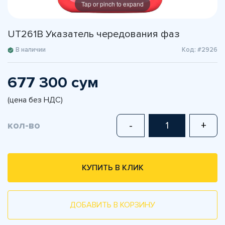
Tap or pinch to expand
UT261B Указатель чередования фаз
В наличии
Код: #2926
677 300 сум
(цена без НДС)
кол-во
-
+
КУПИТЬ В КЛИК
ДОБАВИТЬ В КОРЗИНУ