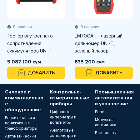
В наличии
В наличии
Тестер внутреннего
LM70GA — лазерный
сопротивления
дальномер UNI-T,
аккумулятора UNI-T
зелёный лазер,
UT677A
дальность 70 м, точность
5 087 100 сум
835 200 сум
±2 мм, функции площадь/
ДОБАВИТЬ
ДОБАВИТЬ
объём/Пифагор.
Силовое и
Контрольно-
Промышленная
коммутационно
измерительные
автоматизация
е
приборы
и управление
оборудование
Цифровые
Реле
амперметры и
Блоки питания и
Модульная
вольтметры
понижающие
автоматика
трансформаторы
Аналоговые
Все товары
амперметры и
Автоматический