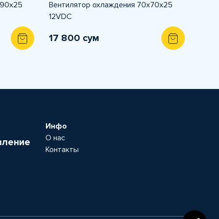
х90х25
Вентилятор охлаждения 70x70x25
12VDC
17 800 сум
Инфо
О нас
вление
Контакты