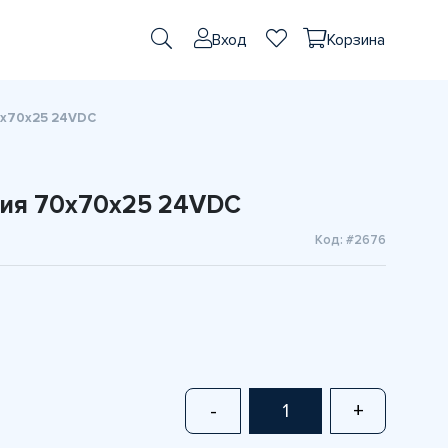
Вход
Корзина
0х70х25 24VDC
ия 70х70х25 24VDC
Код: #2676
-
+