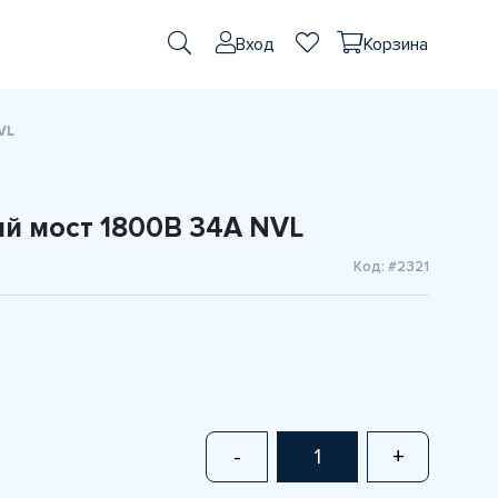
Вход
Корзина
VL
й мост 1800В 34А NVL
Код: #2321
-
+