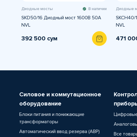
Диодные мосты
В наличии
Диодные 
SKD50/16 Диодный мост 1600В 50А
SKCH40/1
NVL
NVL
392 500 сум
471 00
Силовое и коммутационное
Контро
оборудование
прибор
Блоки питания и понижающие
Цифровые
трансформаторы
Аналоговы
Автоматический ввод резерва (АВР)
Все товар