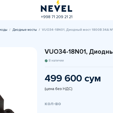
+998 71 209 21 21
иоды
Диодные мосты
VUO34-18N01, Диодный мост 1800В 34А N
VUO34-18N01, Диодны
В наличии
499 600 сум
(цена без НДС)
кол-во