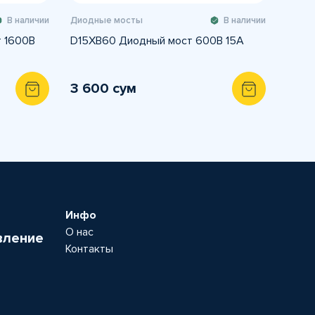
В наличии
Диодные мосты
В наличии
 1600В
D15XB60 Диодный мост 600В 15А
3 600 сум
Инфо
О нас
вление
Контакты