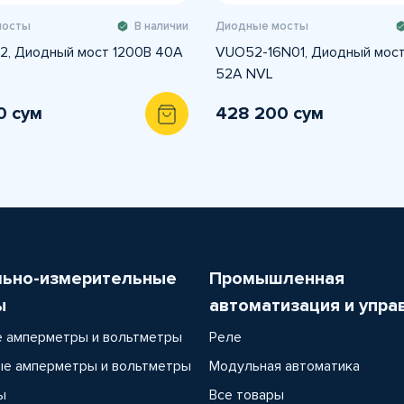
мосты
В наличии
Диодные мосты
2, Диодный мост 1200В 40А
VUO52-16N01, Диодный мост
52А NVL
0 сум
428 200 сум
льно-измерительные
Промышленная
ы
автоматизация и упра
 амперметры и вольтметры
Реле
е амперметры и вольтметры
Модульная автоматика
ы
Все товары