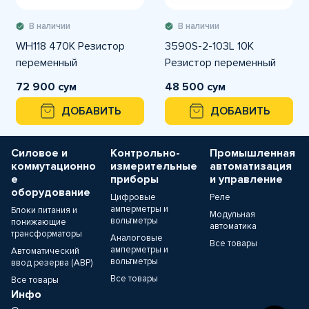
В наличии
В наличии
WH118 470K Резистор
3590S-2-103L 10К
переменный
Резистор переменный
72 900 сум
48 500 сум
ДОБАВИТЬ
ДОБАВИТЬ
Силовое и
Контрольно-
Промышленная
коммутационно
измерительные
автоматизация
е
приборы
и управление
оборудование
Цифровые
Реле
амперметры и
Блоки питания и
Модульная
вольтметры
понижающие
автоматика
трансформаторы
Аналоговые
Все товары
амперметры и
Автоматический
вольтметры
ввод резерва (АВР)
Все товары
Все товары
Инфо