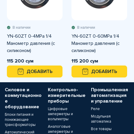
В наличии
В наличии
YN-60ZT 0-4MPа 1/4
YN-60ZT 0-60MPа 1/4
Манометр давления (с
Манометр давления (с
силиконом)
силиконом)
горизонтальное
горизонтальное
115 200 сум
115 200 сум
подключение
подключение
ДОБАВИТЬ
ДОБАВИТЬ
Силовое и
Контрольно-
Промышленная
коммутационно
измерительные
автоматизация
е
приборы
и управление
оборудование
Цифровые
Реле
амперметры и
Блоки питания и
Модульная
вольтметры
понижающие
автоматика
трансформаторы
Аналоговые
Все товары
амперметры и
Автоматический