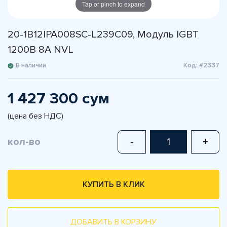
Tap or pinch to expand
20-1B12IPA008SC-L239C09, Модуль IGBT
1200В 8А NVL
В наличии
Код: #2337
1 427 300 сум
(цена без НДС)
кол-во
-
+
КУПИТЬ В КЛИК
ДОБАВИТЬ В КОРЗИНУ