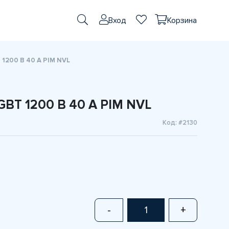
Вход
Корзина
1200 В 40 А PIM NVL
BT 1200 В 40 А PIM NVL
Код: #2130
-
+