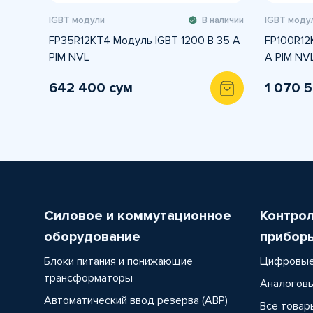
IGBT модули
В наличии
IGBT моду
FP35R12KT4 Модуль IGBT 1200 В 35 А
FP100R12
PIM NVL
A PIM NV
642 400 сум
1 070 
Силовое и коммутационное
Контро
оборудование
прибор
Блоки питания и понижающие
Цифровые
трансформаторы
Аналоговы
Автоматический ввод резерва (АВР)
Все товар