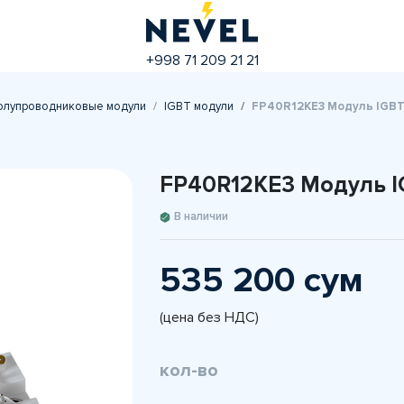
+998 71 209 21 21
олупроводниковые модули
IGBT модули
FP40R12KE3 Модуль IGBT 
FP40R12KE3 Модуль IG
В наличии
535 200 сум
(цена без НДС)
кол-во