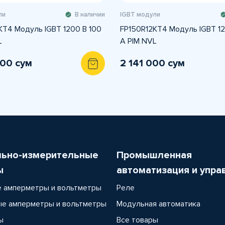
ли
В наличии
IGBT модули
KT4 Модуль IGBT 1200 В 100
FP150R12KT4 Модуль IGBT 12
L
A PIM NVL
500 сум
2 141 000 сум
льно-измерительные
Промышленная
ы
автоматизация и упра
 амперметры и вольтметры
Реле
е амперметры и вольтметры
Модульная автоматика
ы
Все товары