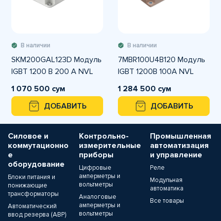
В наличии
В наличии
SKM200GAL123D Модуль
7MBR100U4B120 Модуль
IGBT 1200 В 200 A NVL
IGBT 1200В 100А NVL
1 070 500 сум
1 284 500 сум
ДОБАВИТЬ
ДОБАВИТЬ
Силовое и
Контрольно-
Промышленная
коммутационно
измерительные
автоматизация
е
приборы
и управление
оборудование
Цифровые
Реле
амперметры и
Блоки питания и
Модульная
вольтметры
понижающие
автоматика
трансформаторы
Аналоговые
Все товары
амперметры и
Автоматический
вольтметры
ввод резерва (АВР)