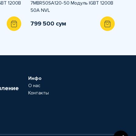
GBT 1200В
7MBR50SA120-50 Модуль IGBT 1200В
50А NVL
799 500 сум
Инфо
О нас
вление
Контакты