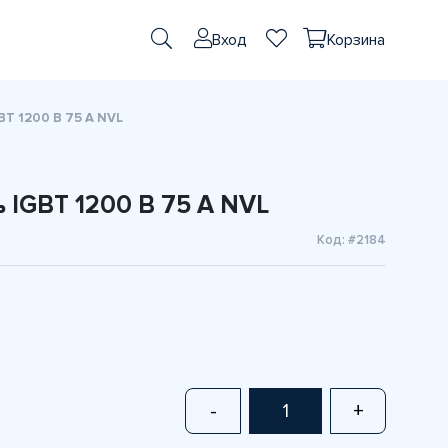
Вход
Корзина
T 1200 В 75 A NVL
IGBT 1200 В 75 A NVL
Код: #2184
-
+