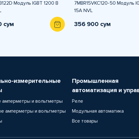
122D Модуль IGBT 1200 В
7MBR15VKC120-50 Модуль I
L
15А NVL
0 сум
356 900 сум
льно-измерительные
Промышленная
ы
автоматизация и упра
 амперметры и вольтметры
Реле
е амперметры и вольтметры
Модульная автоматика
ы
Все товары