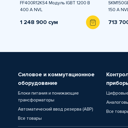
FF400R12KS4 Модуль IGBT 1200 В
SKM150GB
400 A NVL
150 A NV
1 248 900 сум
713 70
Силовое и коммутационное
Контро
оборудование
прибор
Блоки питания и понижающие
Цифровые
трансформаторы
Аналоговы
Автоматический ввод резерва (АВР)
Все товар
Все товары