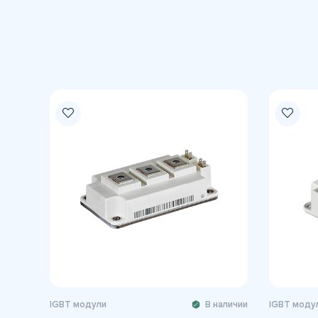
IGBT модули
В наличии
IGBT моду