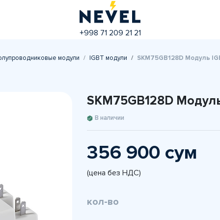
+998 71 209 21 21
олупроводниковые модули
IGBT модули
SKM75GB128D Модуль IGB
SKM75GB128D Модуль 
В наличии
356 900 сум
(цена без НДС)
кол-во