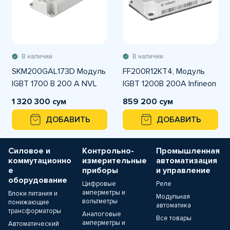
В наличии
В наличии
SKM200GAL173D Модуль
FF200R12KT4, Модуль
IGBT 1700 В 200 A NVL
IGBT 1200В 200А Infineon
1 320 300 сум
859 200 сум
ДОБАВИТЬ
ДОБАВИТЬ
Силовое и
Контрольно-
Промышленная
коммутационно
измерительные
автоматизация
е
приборы
и управление
оборудование
Цифровые
Реле
амперметры и
Блоки питания и
Модульная
вольтметры
понижающие
автоматика
трансформаторы
Аналоговые
Все товары
амперметры и
Автоматический