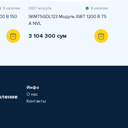
В наличии
IGBT модули
В наличии
00 В 150
SKM75GDL123 Модуль IGBT 1200 В 75
A NVL
3 104 300 сум
Инфо
О нас
вление
Контакты