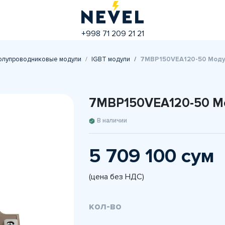
+998 71 209 21 21
олупроводниковые модули
IGBT модули
7MBP150VEA120-50 Модул
7MBP150VEA120-50 Мо
В наличии
5 709 100 сум
(цена без НДС)
кол-во