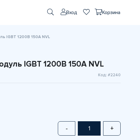
Вход
Корзина
ь IGBT 1200В 150А NVL
дуль IGBT 1200В 150А NVL
Код: #2240
-
+