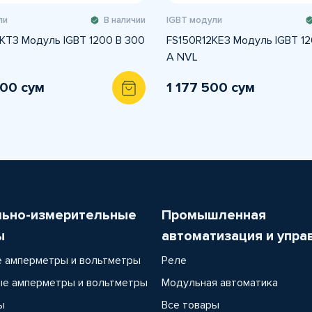
ли
В наличии
IGBT модули
KT3 Модуль IGBT 1200 В 300
FS150R12KE3 Модуль IGBT 12
A NVL
500 сум
1 177 500 сум
льно-измерительные
Промышленная
ы
автоматизация и упра
 амперметры и вольтметры
Реле
е амперметры и вольтметры
Модульная автоматика
ы
Все товары