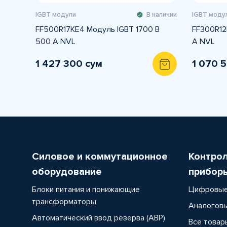
IGBT модули
В наличии
IGBT моду
FF500R17KE4 Модуль IGBT 1700 В
FF300R12
500 A NVL
A NVL
1 427 300 сум
1 070 
Силовое и коммутационное
Контро
оборудование
прибор
Блоки питания и понижающие
Цифровые
трансформаторы
Аналоговы
Автоматический ввод резерва (АВР)
Все товар