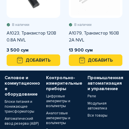
В наличии
В наличии
A1023, Транзистор 120В
A1079, Транзистор 160В
0.8А NVL
2А NVL
3 500 сум
13 900 сум
ДОБАВИТЬ
ДОБАВИТЬ
Силовое и
Контрольно-
Промышленная
коммутационно
измерительные
автоматизация
е
приборы
и управление
оборудование
Цифровые
Реле
амперметры и
Блоки питания и
Модульная
вольтметры
понижающие
автоматика
трансформаторы
Аналоговые
Все товары
амперметры и
Автоматический
вольтметры
ввод резерва (АВР)