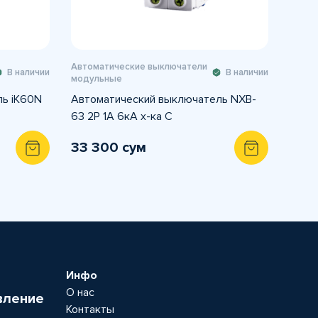
Автоматические выключатели
В наличии
В наличии
модульные
ль iK60N
Автоматический выключатель NXB-
63 2P 1A 6кА х-ка С
33 300 сум
Инфо
О нас
вление
Контакты