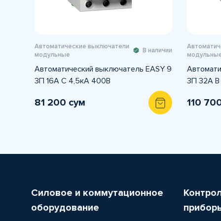
Автоматические выключатели
Автоматич
В наличии
модульные
модульны
Автоматический выключатель EASY 9
Автомати
3П 16А С 4,5кА 400В
3П 32A B
81 200 сум
110 70
Силовое и коммутационное
Контро
оборудование
прибор