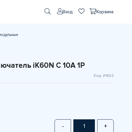
Вход
Корзина
модульные
ючатель iK60N C 10A 1P
Код: #1803
-
+