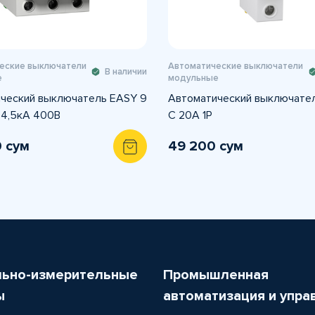
еские выключатели
Автоматические выключатели
В наличии
е
модульные
ческий выключатель EASY 9
Автоматический выключате
 4,5кА 400В
C 20A 1P
0 сум
49 200 сум
льно-измерительные
Промышленная
ы
автоматизация и упра