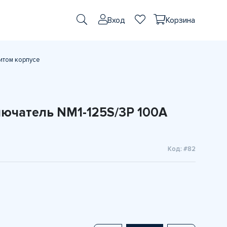
Вход
Корзина
итом корпусе
ючатель NM1-125S/3Р 100A
Код: #82