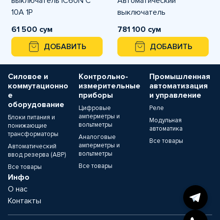
выключатель iC60N C
Автоматический
10A 1P
выключатель
61 500 сум
781 100 сум
ДОБАВИТЬ
ДОБАВИТЬ
Силовое и
Контрольно-
Промышленная
коммутационно
измерительные
автоматизация
е
приборы
и управление
оборудование
Цифровые
Реле
амперметры и
Блоки питания и
Модульная
вольтметры
понижающие
автоматика
трансформаторы
Аналоговые
Все товары
амперметры и
Автоматический
вольтметры
ввод резерва (АВР)
Все товары
Все товары
Инфо
О нас
Контакты