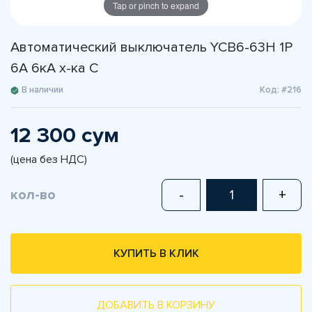
Tap or pinch to expand
Автоматический выключатель YCB6-63H 1P
6A 6кА х-ка С
В наличии
Код: #216
12 300 сум
(цена без НДС)
кол-во
-
+
КУПИТЬ В КЛИК
ДОБАВИТЬ В КОРЗИНУ