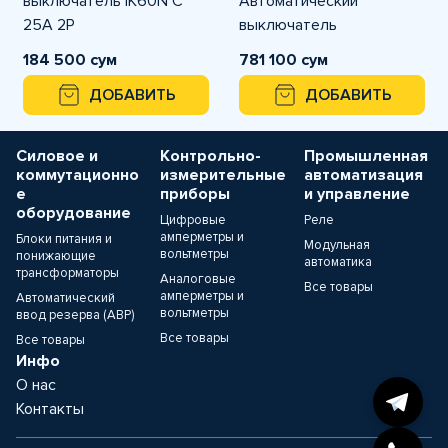
выключатель iK60N C
Автоматический
25A 2P
выключатель
184 500 сум
781 100 сум
ДОБАВИТЬ
ДОБАВИТЬ
Силовое и
Контрольно-
Промышленная
коммутационно
измерительные
автоматизация
е
приборы
и управление
оборудование
Цифровые
Реле
амперметры и
Блоки питания и
Модульная
вольтметры
понижающие
автоматика
трансформаторы
Аналоговые
Все товары
амперметры и
Автоматический
вольтметры
ввод резерва (АВР)
Все товары
Все товары
Инфо
О нас
Контакты