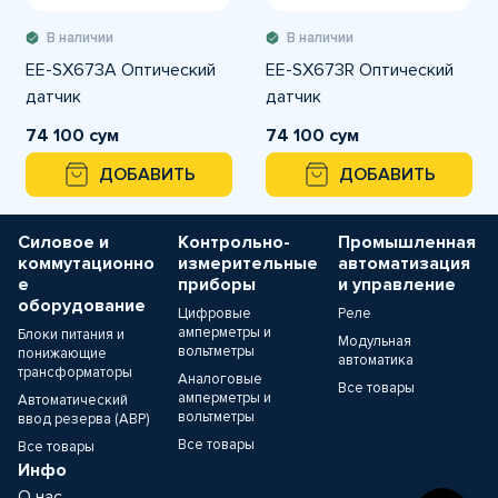
В наличии
В наличии
EE-SX673A Оптический
EE-SX673R Оптический
датчик
датчик
74 100 сум
74 100 сум
ДОБАВИТЬ
ДОБАВИТЬ
Силовое и
Контрольно-
Промышленная
коммутационно
измерительные
автоматизация
е
приборы
и управление
оборудование
Цифровые
Реле
амперметры и
Блоки питания и
Модульная
вольтметры
понижающие
автоматика
трансформаторы
Аналоговые
Все товары
амперметры и
Автоматический
вольтметры
ввод резерва (АВР)
Все товары
Все товары
Инфо
О нас