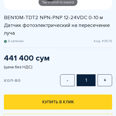
Tap or pinch to expand
BEN10M-TDT2 NPN-PNP 12-24VDC 0-10 м
Датчик фотоэлектрический на пересечение
луча
В наличии
Код: #3579
441 400 сум
(цена без НДС)
кол-во
-
+
КУПИТЬ В КЛИК