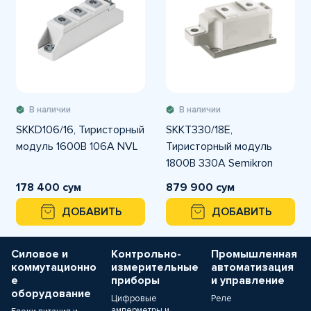
В наличии
В наличии
SKKD106/16, Тиристорный
SKKT330/18E,
модуль 1600В 106А NVL
Тиристорный модуль
1800В 330А Semikron
178 400 сум
879 900 сум
ДОБАВИТЬ
ДОБАВИТЬ
Силовое и
Контрольно-
Промышленная
коммутационно
измерительные
автоматизация
е
приборы
и управление
оборудование
Цифровые
Реле
амперметры и