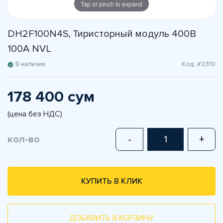
Tap or pinch to expand
DH2F100N4S, Тиристорный модуль 400В
100А NVL
В наличии
Код: #2310
178 400 сум
(цена без НДС)
кол-во
-
+
КУПИТЬ В КЛИК
ДОБАВИТЬ В КОРЗИНУ