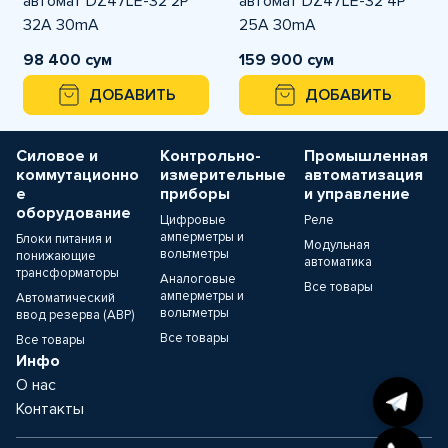
автомат DZ47LE-32 2P
автомат DZ47LE-32 4P
32A 30mA
25A 30mA
98 400 сум
159 900 сум
ДОБАВИТЬ
ДОБАВИТЬ
Силовое и
Контрольно-
Промышленная
коммутационно
измерительные
автоматизация
е
приборы
и управление
оборудование
Цифровые
Реле
амперметры и
Блоки питания и
Модульная
вольтметры
понижающие
автоматика
трансформаторы
Аналоговые
Все товары
амперметры и
Автоматический
вольтметры
ввод резерва (АВР)
Все товары
Все товары
Инфо
О нас
Контакты