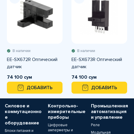
В наличии
В наличии
EE-SX672R Оптический
EE-SX673R Оптический
датчик
датчик
74 100 сум
74 100 сум
ДОБАВИТЬ
ДОБАВИТЬ
Силовое и
Контрольно-
Промышленная
коммутационно
измерительные
автоматизация
е
приборы
и управление
оборудование
Цифровые
Реле
амперметры и
Блоки питания и
Модульная