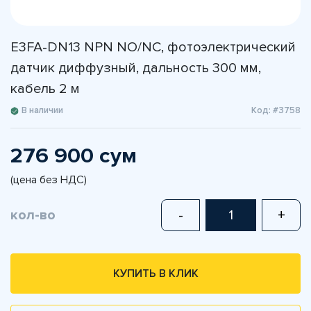
E3FA-DN13 NPN NO/NC, фотоэлектрический
датчик диффузный, дальность 300 мм,
кабель 2 м
В наличии
Код: #3758
276 900 сум
(цена без НДС)
кол-во
-
+
КУПИТЬ В КЛИК