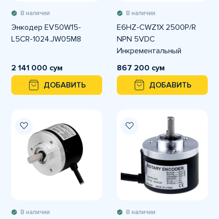
В наличии
В наличии
Энкодер EV50W15-
E6HZ-CWZ1X 2500P/R
L5CR-1024.JW05M8
NPN 5VDC
Инкрементальный
энкодер OMRON
2 141 000 сум
867 200 сум
ДОБАВИТЬ
ДОБАВИТЬ
В наличии
В наличии