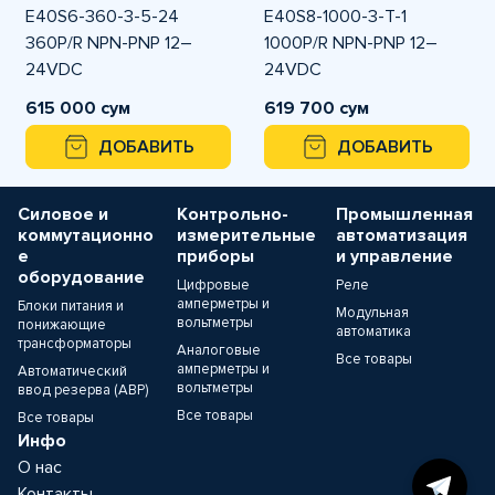
E40S6-360-3-5-24
E40S8-1000-3-T-1
360P/R NPN-PNP 12–
1000P/R NPN-PNP 12–
24VDC
24VDC
Инкрементальный
Инкрементальный
615 000 сум
619 700 сум
энкодер Autonics
энкодер Autonics
ДОБАВИТЬ
ДОБАВИТЬ
Силовое и
Контрольно-
Промышленная
коммутационно
измерительные
автоматизация
е
приборы
и управление
оборудование
Цифровые
Реле
амперметры и
Блоки питания и
Модульная
вольтметры
понижающие
автоматика
трансформаторы
Аналоговые
Все товары
амперметры и
Автоматический
вольтметры
ввод резерва (АВР)
Все товары
Все товары
Инфо
О нас
Контакты