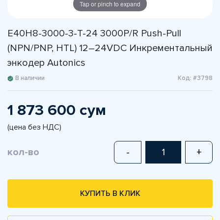
Tap or pinch to expand
E40H8-3000-3-T-24 3000P/R Push-Pull
(NPN/PNP, HTL) 12–24VDC Инкрементальный
энкодер Autonics
В наличии
Код: #3798
1 873 600 сум
(цена без НДС)
кол-во
-
+
КУПИТЬ В КЛИК