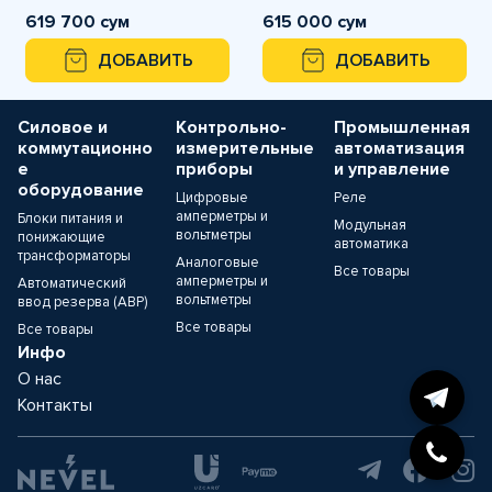
энкодер OMRON
энкодер OMRON
619 700 сум
615 000 сум
ДОБАВИТЬ
ДОБАВИТЬ
Силовое и
Контрольно-
Промышленная
коммутационно
измерительные
автоматизация
е
приборы
и управление
оборудование
Цифровые
Реле
амперметры и
Блоки питания и
Модульная
вольтметры
понижающие
автоматика
трансформаторы
Аналоговые
Все товары
амперметры и
Автоматический
вольтметры
ввод резерва (АВР)
Все товары
Все товары
Инфо
О нас
Контакты