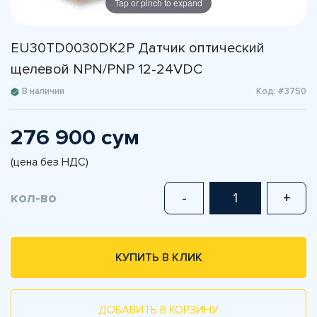
Tap or pinch to expand
EU30TD0030DK2P Датчик оптический
щелевой NPN/PNP 12-24VDC
В наличии
Код: #3750
276 900 сум
(цена без НДС)
кол-во
-
+
КУПИТЬ В КЛИК
ДОБАВИТЬ В КОРЗИНУ