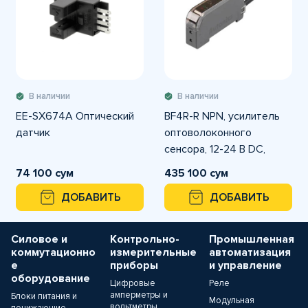
В наличии
В наличии
EE-SX674A Оптический
BF4R-R NPN, усилитель
датчик
оптоволоконного
сенсора, 12-24 В DC,
вывод кабель 2 м
74 100 сум
435 100 сум
ДОБАВИТЬ
ДОБАВИТЬ
Силовое и
Контрольно-
Промышленная
коммутационно
измерительные
автоматизация
е
приборы
и управление
оборудование
Цифровые
Реле
амперметры и
Блоки питания и
Модульная
вольтметры