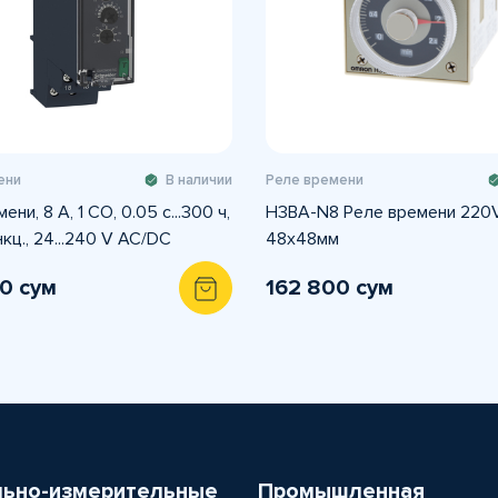
ени
В наличии
Реле времени
ни, 8 A, 1 CO, 0.05 с...300 ч,
H3BA-N8 Реле времени 220
ц., 24...240 V AC/DC
48x48мм
0 сум
162 800 сум
льно-измерительные
Промышленная