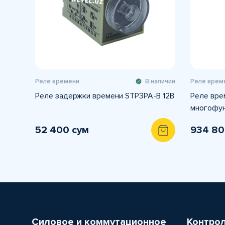
Реле времени
В наличии
Реле врем
Реле задержки времени STP3PA-B 12В
Реле време
многофунк
52 400 сум
934 80
Силовое и коммутационное
Контро