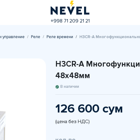
+998 71 209 21 21
и управление
Реле
Реле времени
H3CR-A Многофункциональн
H3CR-A Многофункци
48x48мм
В наличии
126 600 сум
(цена без НДС)