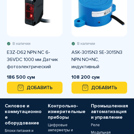
В наличии
В наличии
E3Z-D62 NPN NС 6-
ASK-3015N3 SE-3015N3
36VDC 1000 мм Датчик
NPN NO+NC,
фотоэлектрический
индуктивный
диапазон срабатывания
бесконтактный датчик,
186 500 сум
108 200 сум
1000мм
расстояние
ДОБАВИТЬ
ДОБАВИТЬ
срабатывания 15 мм,
питание 6-36VDC
Силовое и
Контрольно-
Промышленная
коммутационно
измерительные
автоматизация
е
приборы
и управление
оборудование
Цифровые
Реле
амперметры и
Блоки питания и
Модульная