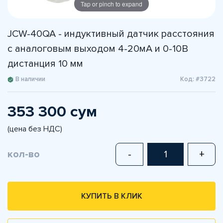
Tap or pinch to expand
JCW-40QA - индуктивный датчик расстояния
с аналоговым выходом 4-20мА и 0-10В
дистанция 10 мм
В наличии
Код: #3722
353 300 сум
(цена без НДС)
кол-во
-
+
КУПИТЬ В КЛИК