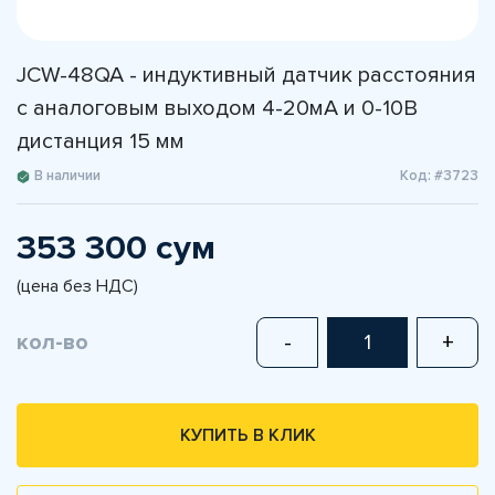
JCW-48QA - индуктивный датчик расстояния
с аналоговым выходом 4-20мА и 0-10В
дистанция 15 мм
В наличии
Код: #3723
353 300 сум
(цена без НДС)
кол-во
-
+
КУПИТЬ В КЛИК