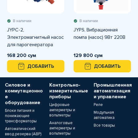
В наличии
В наличии
JYPC-2,
JYPS, Вибрационная
Электромагнитный насос
помпа (насос) 9Вт 220В
для парогенератора
AC220V 16W
168 200 сум
129 800 сум
ДОБАВИТЬ
ДОБАВИТЬ
Силовое и
Контрольно-
Промышленная
коммутационно
измерительные
автоматизация
е
приборы
и управление
оборудование
Цифровые
Реле
амперметры и
Блоки питания и
Модульная
вольтметры
понижающие
автоматика
трансформаторы
Аналоговые
Все товары
амперметры и
Автоматический
вольтметры
ввод резерва (АВР)